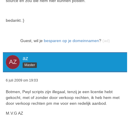
source en zou die hem hier kunnen posten.
bedankt.:}
Guest, wil je
besparen op je domeinnamen
?
(ad)
az
Master
6 juli 2009 om 19:03
Botmen, Pwyl scripts zijn illegaal, tenzij je een licentie hebt
gekocht, met of zonder door verkoop rechten, ik heb hem met
door verkoop rechten pm me voor een redelijk aanbod.
M.V.G AZ