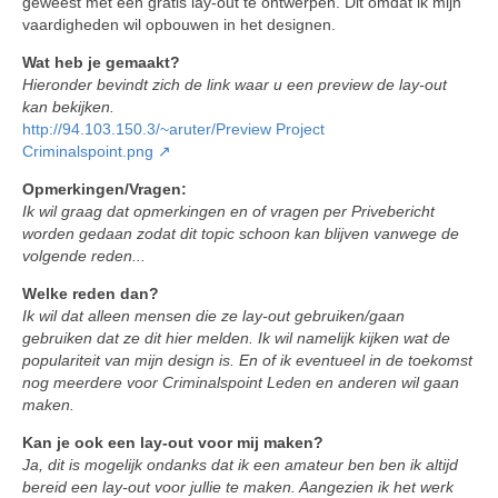
geweest met een gratis lay-out te ontwerpen. Dit omdat ik mijn
vaardigheden wil opbouwen in het designen.
Wat heb je gemaakt?
Hieronder bevindt zich de link waar u een preview de lay-out
kan bekijken.
http://94.103.150.3/~aruter/Preview Project
Criminalspoint.png
Opmerkingen/Vragen:
Ik wil graag dat opmerkingen en of vragen per Privebericht
worden gedaan zodat dit topic schoon kan blijven vanwege de
volgende reden...
Welke reden dan?
Ik wil dat alleen mensen die ze lay-out gebruiken/gaan
gebruiken dat ze dit hier melden. Ik wil namelijk kijken wat de
populariteit van mijn design is. En of ik eventueel in de toekomst
nog meerdere voor Criminalspoint Leden en anderen wil gaan
maken.
Kan je ook een lay-out voor mij maken?
Ja, dit is mogelijk ondanks dat ik een amateur ben ben ik altijd
bereid een lay-out voor jullie te maken. Aangezien ik het werk