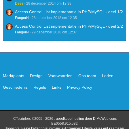
Dees
28 december 2014 om 12:38
Access Control List implementatie in PHP/MySQL - deel 1/2
FangorN
28 december 2018 om 12:35
Access Control List implementatie in PHP/MySQL - deel 2/2
FangorN
29 december 2018 om 12:37
Marktplaats
Design
Voorwaarden
Ons team
Leden
Geschiedenis
Regels
Links
Privacy Policy
ICTscripters ©2005 - 2026 ,
goedkope hosting door DiMoWeb.com
,
BE0558.915.582
Sponsors:
Beste kattenhotel provincie Antwerpen
|
Beste Zetes eid kaartlezer