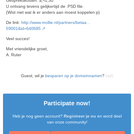
Gesprekskosten: â‚¬1,30.
U ontvang tevens gelijkertijd de .PSD file.
(Wist niet wat ik er anders aan moest koppelen:p)
De link:
http://www.mollie.nl/partners/betaa…
59001&id=640685
Veel succes!
Met vriendelijke groet,
A. Ruter
Guest, wil je
besparen op je domeinnamen
?
(ad)
Participate now!
Heb je nog geen account?
Registreer je nu
en word deel
van onze community!