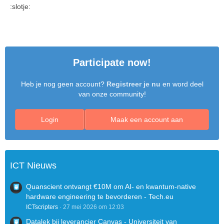
:slotje:
Participate now!
Heb je nog geen account?
Registreer je nu
en word deel
van onze community!
Login
Maak een account aan
ICT Nieuws
Quanscient ontvangt €10M om AI- en kwantum-native
hardware engineering te bevorderen - Tech.eu
ICTscripters
27 mei 2026 om 12:03
Datalek bij leverancier Canvas - Universiteit van