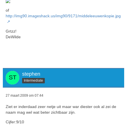
of
http://img90.imageshack.us/img90/9171/middeleeuwenkopie.jpg
Grtzz!
DeWilde
stephen
Intermediate
27 maart 2009 om 07:44
Ziet er inderdaad zeer netje uit maar war diester ook al zei de
naam mag wel wat beter zichtbaar zijn.
Cijfer:9/10