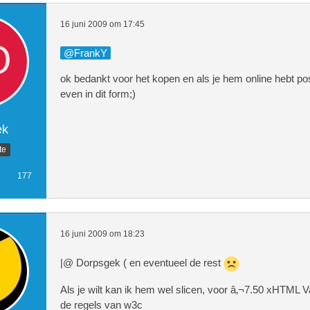
16 juni 2009 om 17:45
FrankY
ok bedankt voor het kopen en als je hem online hebt po
even in dit form;)
ek
te
177
16 juni 2009 om 18:23
|@ Dorpsgek ( en eventueel de rest
Als je wilt kan ik hem wel slicen, voor â‚¬7.50 xHTML V
de regels van w3c