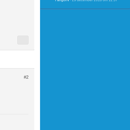
FangorN
29 december 2018 om 12:37
#2