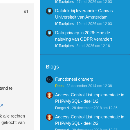
ICTscripters
27 mei 2026 om 12:03
Datalek bij leverancier Canvas -
#1
Universiteit van Amsterdam
ICTscripters
10 mei 2026 om 12:03
Data privacy in 2026: Hoe de
naleving van GDPR verandert
ICTscripters
8 mei 2026 om 12:16
Blogs
Functioneel ontwerp
Dees
28 december 2014 om 12:38
tand te
Access Control List implementatie in
PHP/MySQL - deel 1/2
FangorN
28 december 2018 om 12:35
jk alle rechten
Access Control List implementatie in
m gekocht van
PHP/MySQL - deel 2/2