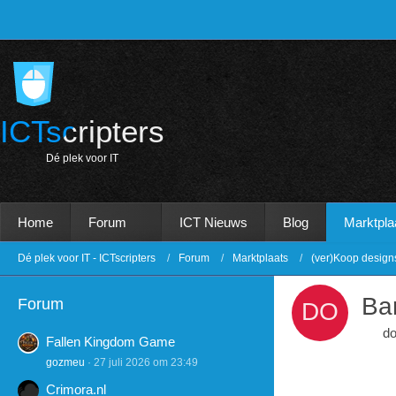
ICTscripters
D
é
p
l
e
k
v
o
o
r
I
T
Home
Forum
ICT Nieuws
Blog
Marktpla
Dé plek voor IT - ICTscripters
Forum
Marktplaats
(ver)Koop design
Ba
Forum
d
Fallen Kingdom Game
gozmeu
27 juli 2026 om 23:49
Crimora.nl