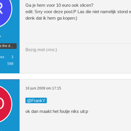
Ga je hem voor 10 euro ook slicen?
edit: Srry voor deze post:P Las die niet namelijk stond er
denk dat ik hem ga kopen:)
Y
Another one bites the dust.
Bezig met cms:)
ies
3
598
16 juni 2009 om 17:15
FrankY
ok dan maakt het foutje niks uit:p