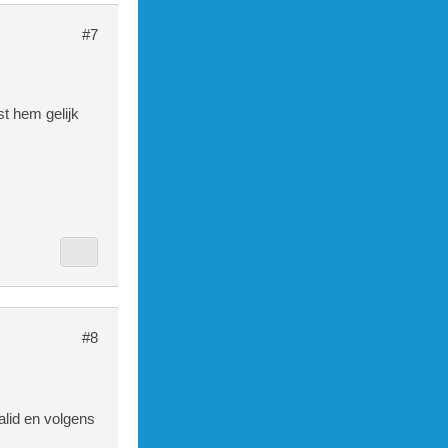
#7
st hem gelijk
#8
alid en volgens