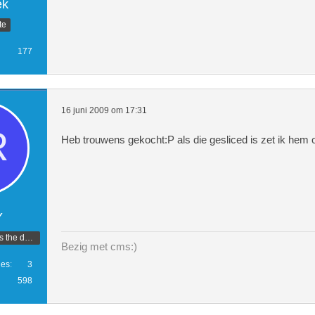
ek
te
177
16 juni 2009 om 17:31
Heb trouwens gekocht:P als die gesliced is zet ik hem o
Y
Another one bites the dust.
Bezig met cms:)
ies
3
598