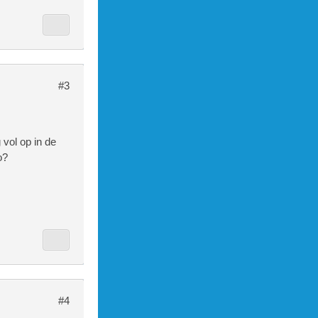
#3
 vol op in de
o?
#4