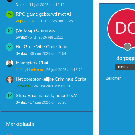
Dennii
11 juli 2026 om 13:13
RPG game gebouwd met AI
zwpgangster
9 juli 2026 om 11:25
(Verkoop) Criminals
Syntax
5 juli 2026 om 13:22
Het Grote Vibe Code Topic
Syntax
30 juni 2026 om 11:54
dorpsg
Ictscripters Chat
Intermedia
Jeffrey.Hoekman
26 juni 2026 om 16:21
Berichten
Het oorspronkelijke Criminals Script
Jeroen.G
24 juni 2026 om 09:21
StraatBaas is back, maar hoe?!
Syntax
17 juni 2026 om 10:28
Marktplaats