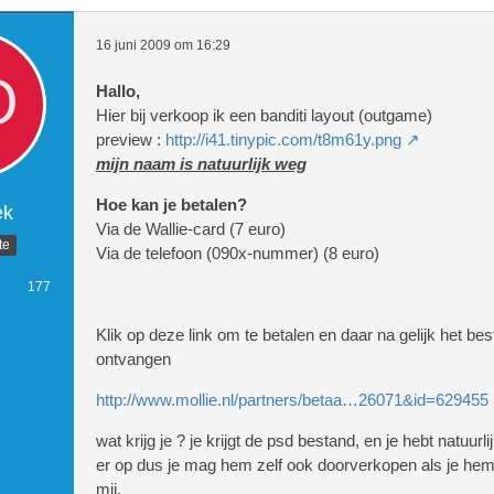
16 juni 2009 om 16:29
Hallo,
Hier bij verkoop ik een banditi layout (outgame)
preview :
http://i41.tinypic.com/t8m61y.png
mijn naam is natuurlijk weg
Hoe kan je betalen?
ek
Via de Wallie-card (7 euro)
te
Via de telefoon (090x-nummer) (8 euro)
177
Klik op deze link om te betalen en daar na gelijk het bes
ontvangen
http://www.mollie.nl/partners/betaa…26071&id=629455
wat krijg je ? je krijgt de psd bestand, en je hebt natuurli
er op dus je mag hem zelf ook doorverkopen als je he
mij.