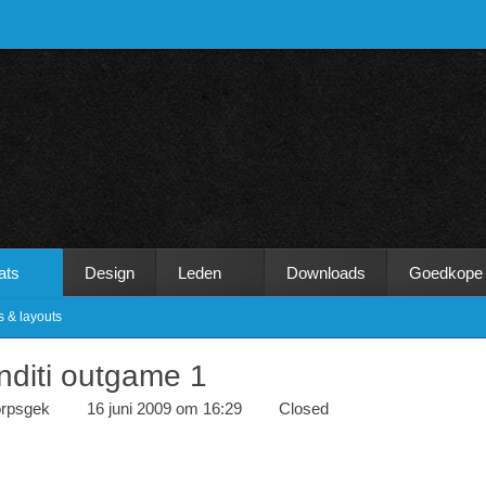
ats
Design
Leden
Downloads
Goedkope
s & layouts
nditi outgame 1
orpsgek
16 juni 2009 om 16:29
Closed