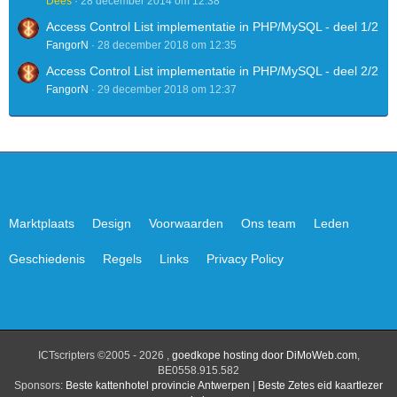
Dees
28 december 2014 om 12:38
Access Control List implementatie in PHP/MySQL - deel 1/2
FangorN
28 december 2018 om 12:35
Access Control List implementatie in PHP/MySQL - deel 2/2
FangorN
29 december 2018 om 12:37
Marktplaats
Design
Voorwaarden
Ons team
Leden
Geschiedenis
Regels
Links
Privacy Policy
ICTscripters ©2005 - 2026 ,
goedkope hosting door DiMoWeb.com
,
BE0558.915.582
Sponsors:
Beste kattenhotel provincie Antwerpen
|
Beste Zetes eid kaartlezer