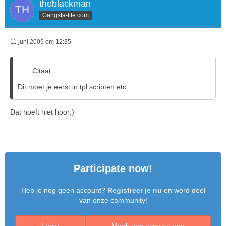
theblackman
Gangsta-life.com
11 juni 2009 om 12:35
Citaat
Dit moet je eerst in tpl scripten etc.
Dat hoeft niet hoor;)
Participate now!
Heb je nog geen account?
Registreer je nu
en word deel
van onze community!