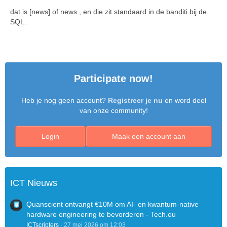
dat is [news] of news , en die zit standaard in de banditi bij de
SQL..
Participate now!
Heb je nog geen account?
Registreer je nu
en word deel
van onze community!
Login
Maak een account aan
ICT Nieuws
Quanscient ontvangt €10M om AI- en kwantum-native
hardware engineering te bevorderen - Tech.eu
ICTscripters
27 mei 2026 om 12:03