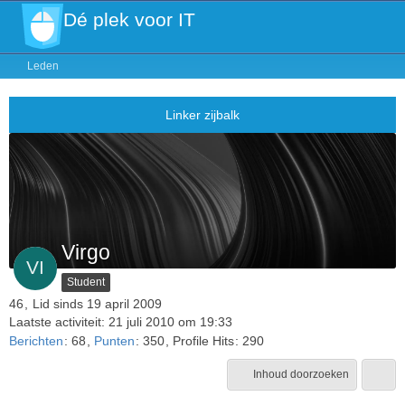
Dé plek voor IT
Leden
Virgo
Student
46
Lid sinds 19 april 2009
Laatste activiteit:
21 juli 2010 om 19:33
Berichten
68
Punten
350
Profile Hits
290
Inhoud doorzoeken