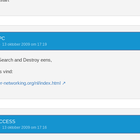
ce("(^|[nrt])(www.([a-z0-9_-]+(.[a-z0-9_
)+)(/[^/ nr]*)*)","<a href="http://\2" target="_blank">\
ce("(^|[nrt])(www.([a-z0-9_-]+([a-z0-9_
)+)(/[^/ nr]*)*)","<a href="http://\2" target="_blank">\
 PC
13 oktober 2009 om 17:19
ce("(^|[nrt])(ftp://([a-z0-9_-]+(.[a-z0-
]+)+)(/[^/ nr]*)*)","<a href="\2" target="_blank">\2</a>
Search and Destroy eens,
ce("(^|[nrt])(ftp://([a-z0-9_-]+([a-z0-9
ts vind:
ce("(^|[nrt])(ftp.([a-z0-9_-]+(.[a-z0-9_
r-networking.org/nl/index.html
e("#[quote](.+?)[/quote]#is","<table wid
"100%" cellspacing="0" cellpadding="0"><tr><td width="3%
<td><small>Quote</small></td></tr><tr><td width="3%">&nb
tyle="border: 1px solid #232850;"><table><tr><td>\1</td>
ACCESS
e("#[quote=(.+?)](.+?)[/quote]#is","<tab
13 oktober 2009 om 17:16
width="100%" cellspacing="0" cellpadding="0"><tr><td wid
;</td><td><small>Quote: <b>\1</b></small></td></tr><tr><