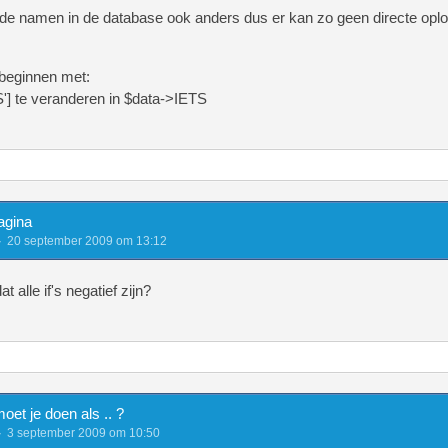
 de namen in de database ook anders dus er kan zo geen directe opl
t = 0,$id = 0,$us
 beginnen met:
S'] te veranderen in $data->IETS
 "SELECT id,message, poster, date FROM chat WHE
agina
 "SELECT id,message, poster, date FROM chat WHE
20 september 2009 om 13:12
 alle if's negatief zijn?
CT id,message, poster, date FROM chat ORDER B
oet je doen als .. ?
3 september 2009 om 10:50