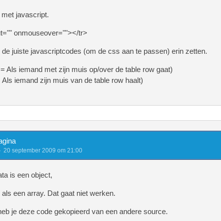
(" 8)","<img src="images/smilies/cool.gi
 met javascript.
(" *-)","<img src="images/smilies/rolley
t="" onmouseover=""></tr>
(" :?","<img src="images/smilies/dry.gi
 de juiste javascriptcodes (om de css aan te passen) erin zetten.
(" :@","<img src="images/smilies/mad.gi
 Als iemand met zijn muis op/over de table row gaat)
Als iemand zijn muis van de table row haalt)
(" :(","<img src="images/smilies/sad.gi
(" 8-)","<img src="images/smilies/unsur
(" :|","<img src="images/smilies/blink.g
(" |:-|","<img src="images/smilies/ph34
agina
20 september 2009 om 21:00
(" :/","<img src="images/smilies/happy.g
ta is een object,
(" |-)","<img src="images/smilies/sleep.
m als een array. Dat gaat niet werken.
(" (l)","<img src="images/smilies/wub.gi
 heb je deze code gekopieerd van een andere source.
(" :s","<img src="images/smilies/wacko.g