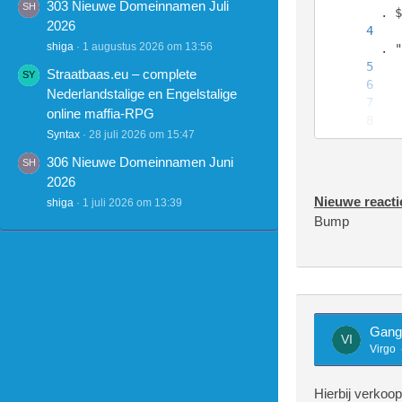
303 Nieuwe Domeinnamen Juli
2026
			$this->usert
shiga
1 augustus 2026 om 13:56
Straatbaas.eu – complete
Nederlandstalige en Engelstalige
online maffia-RPG
Syntax
28 juli 2026 om 15:47
				$retur
306 Nieuwe Domeinnamen Juni
2026
Nieuwe reacti
shiga
1 juli 2026 om 13:39
Bump
Gang
		$string = preg_replac
Virgo
		$string = preg_replac
Hierbij verkoo