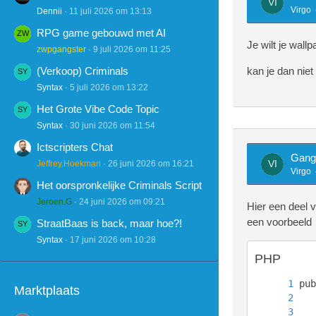
Virgo
Dennii
11 juli 2026 om 13:13
RPG game gebouwd met AI
Je wilt je wallp
zwpgangster
9 juli 2026 om 11:25
(Verkoop) Criminals
kan je dan niet
Syntax
5 juli 2026 om 13:22
Het Grote Vibe Code Topic
Syntax
30 juni 2026 om 11:54
Ictscripters Chat
Gang
Jeffrey.Hoekman
26 juni 2026 om 16:21
Virgo
Het oorspronkelijke Criminals Script
Jeroen.G
24 juni 2026 om 09:21
Hier een deel v
een voorbeeld
StraatBaas is back, maar hoe?!
Syntax
17 juni 2026 om 10:28
PHP
Marktplaats
		$sql = "SELECT " . $t