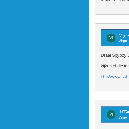
		$string = eregi_repla
-]+
		$string = eregi_repla
-]+
Mijn
Virgo
		$string = eregi_repla
9_-
Draai Spyboy 
		$string = eregi_repla
kijken of die ie
		$string = eregi_repla
http://www.safe
		$string = preg_replac
th=
td>
d s
.HT
		$string = preg_replac
Virgo
le 
bsp