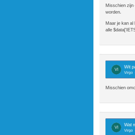
Misschien zijn
worden.
	public function showcontents($amount = 30, $star
Maar je kan al
alle $data['IET
				$sql =
Wit p
				$sql =
Virgo
Misschien omdat
			$sql = "SELE
Wat m
Virgo