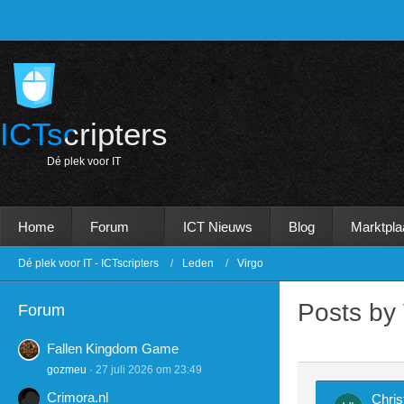
ICTscripters
D
é
p
l
e
k
v
o
o
r
I
T
Home
Forum
ICT Nieuws
Blog
Marktpla
Dé plek voor IT - ICTscripters
Leden
Virgo
Posts by 
Forum
Fallen Kingdom Game
gozmeu
27 juli 2026 om 23:49
Crimora.nl
Chris