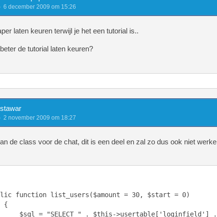
6 december 2009 om 15:26
aper laten keuren terwijl je het een tutorial is..
 beter de tutorial laten keuren?
stawar
2 november 2009 om 18:27
an de class voor de chat, dit is een deel en zal zo dus ook niet werke
his->usertable['loginfield'] . " FROM " 