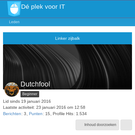
Dé plek voor IT
Leden
Dutchfool
Beginner
Lid sinds 19 januari 2016
Laatste activiteit:
23 januari 2016 om 12:58
Berichten
3
Punten
15
Profile Hits
1.534
Inhoud doorzoeken