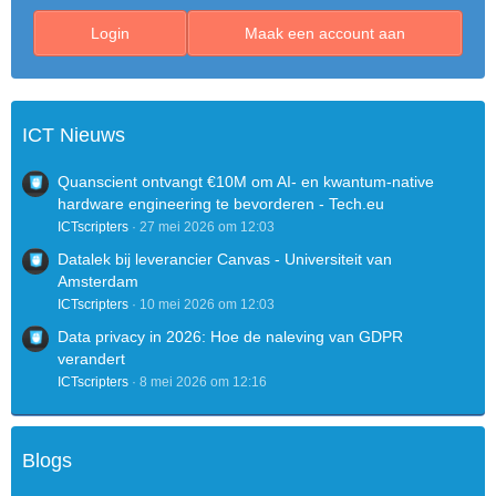
autocoding.nl
Login
Maak een account aan
azahaf.nl
backinbusiness.nl
bamboekopen.nl
banger.nl
barmaatje.nl
ICT Nieuws
beauty4you.nl
beautynet.eu
Quanscient ontvangt €10M om AI- en kwantum-native
bebop.eu
hardware engineering te bevorderen - Tech.eu
bedrijfsuitjelimburg.nl
ICTscripters
27 mei 2026 om 12:03
berend.eu
Datalek bij leverancier Canvas - Universiteit van
bestaria.nl
Amsterdam
bestekkopen.nl
ICTscripters
10 mei 2026 om 12:03
beukensnippers.nl
bezorgsoftware.nl
Data privacy in 2026: Hoe de naleving van GDPR
bijverdienen.be
verandert
bingospellen.nl
ICTscripters
8 mei 2026 om 12:16
bioethanolhaard.nl
biologischeolijfolie.nl
bitte.eu
Blogs
bloeduitstorting.nl
boody.nl