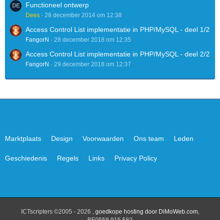
bouwadvies.be
Functioneel ontwerp
boxershorts.eu
Dees
28 december 2014 om 12:38
braadzakken.nl
Access Control List implementatie in PHP/MySQL - deel 1/2
brajo.nl
FangorN
28 december 2018 om 12:35
brei.eu
brogues.nl
Access Control List implementatie in PHP/MySQL - deel 2/2
btcwallet.nl
FangorN
29 december 2018 om 12:37
bumpersticker.nl
burnoutbehandeling.be
bushcrafting.be
businessbooster.be
buxusrups.nl
caravancheck.nl
caresupport.eu
Marktplaats
Design
Voorwaarden
Ons team
Leden
cbdolien.nl
chinesenaakthond.nl
Geschiedenis
Regels
Links
Privacy Policy
classiccarservice.nl
cleeren.be
computercentrum.nl
computerkabels.nl
contenu.eu
creativedesign.be
ICTscripters ©2005 - 2026 ,
goedkope hosting door DiMoWeb.com
,