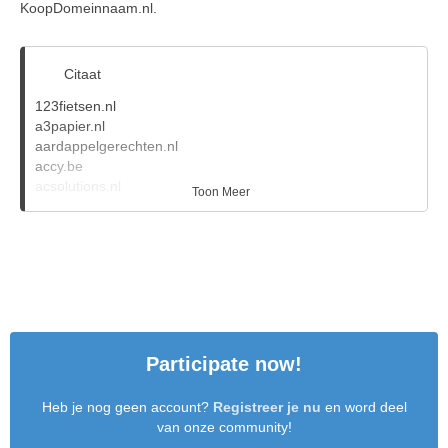
KoopDomeinnaam.nl.
Citaat
123fietsen.nl
a3papier.nl
aardappelgerechten.nl
accy.be
acsolutions.nl
Toon Meer
administratiesoftware.nl
adventureclub.nl
afhaalrestaurant.nl
agung.nl
alcoholkopen.nl
all4fit.nl
aloeveracreme.nl
analogeklok.nl
Participate now!
ankerplaat.nl
antistollingsbehandeling.nl
arron.eu
Heb je nog geen account?
Registreer je nu
en word deel
asha.eu
van onze community!
assertiviteitscursus.nl