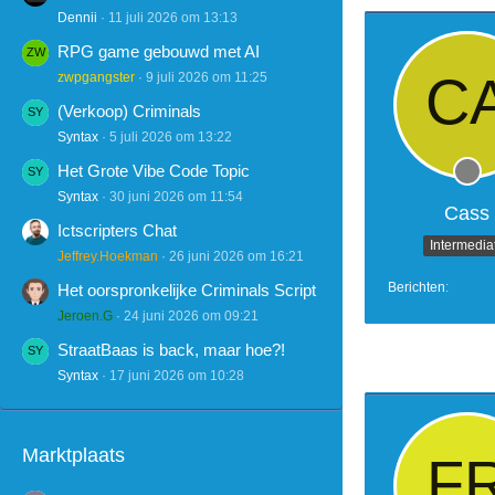
Dennii
11 juli 2026 om 13:13
RPG game gebouwd met AI
zwpgangster
9 juli 2026 om 11:25
(Verkoop) Criminals
Syntax
5 juli 2026 om 13:22
Het Grote Vibe Code Topic
Syntax
30 juni 2026 om 11:54
Cass
Ictscripters Chat
Intermedia
Jeffrey.Hoekman
26 juni 2026 om 16:21
Berichten
Het oorspronkelijke Criminals Script
Jeroen.G
24 juni 2026 om 09:21
StraatBaas is back, maar hoe?!
Syntax
17 juni 2026 om 10:28
Marktplaats