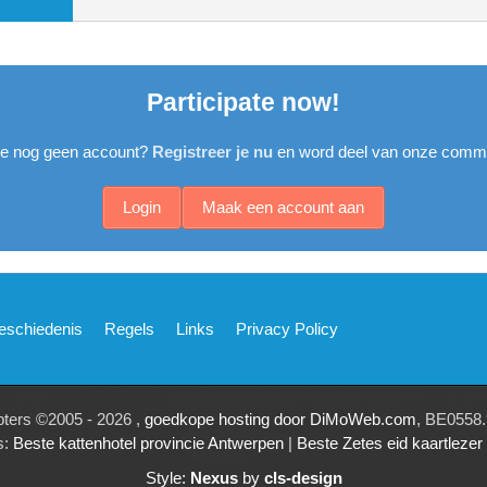
Participate now!
je nog geen account?
Registreer je nu
en word deel van onze commu
Login
Maak een account aan
eschiedenis
Regels
Links
Privacy Policy
pters ©2005 - 2026 ,
goedkope hosting door DiMoWeb.com
, BE0558.
s:
Beste kattenhotel provincie Antwerpen
|
Beste Zetes eid kaartleze
Style:
Nexus
by
cls-design