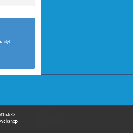
nity!
915.582
r webshop