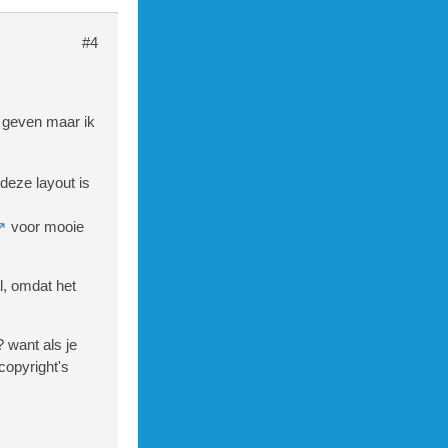
#4
e geven maar ik
deze layout is
voor mooie
l, omdat het
 want als je
copyright's