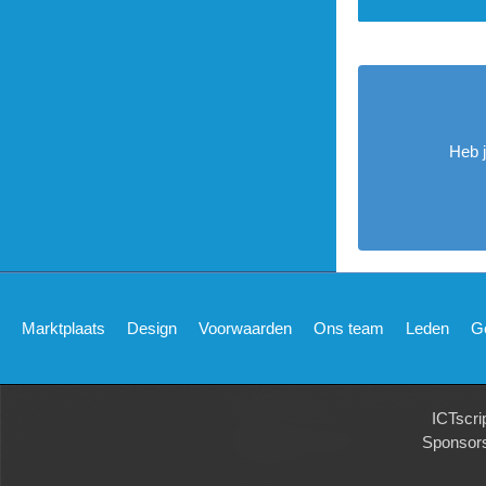
Heb 
Marktplaats
Design
Voorwaarden
Ons team
Leden
G
ICTscri
Sponsor