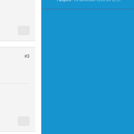
FangorN
29 december 2018 om 12:37
#3