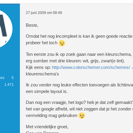
27 juni 2009 om 08:49
Beste,
Omdat het nog
i
ncompleet is kan ik geen goede reacti
probeer het toch
Ten eerste zou ik op zoek gaan naar een kleurschema, 
erg somber met drie kleuren: wit, grijs, zwart(e tint).
Kijk eens op:
http://www.colorschemer.com/schemes/
kleurenschema's
ies
5
Ik zou verder nog leuke effecten toevoegen als lichtinva
1.471
een simpele layout is.
Dan nog een vraagje, het logo? heb je dat zelf gemaakt?
het van google afhebt, wil niet zeggen dat je het zonder 
vermelding mag gebruiken
Met vriendelijke groet,