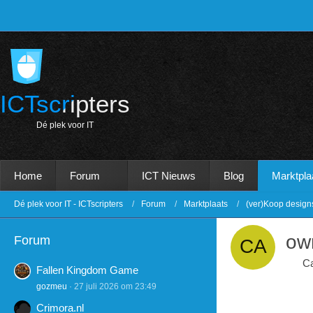
ICTscripters
D
é
p
l
e
k
v
o
o
r
I
T
Home
Forum
ICT Nieuws
Blog
Marktpla
Dé plek voor IT - ICTscripters
Forum
Marktplaats
(ver)Koop design
ow
Forum
C
Fallen Kingdom Game
gozmeu
27 juli 2026 om 23:49
Crimora.nl