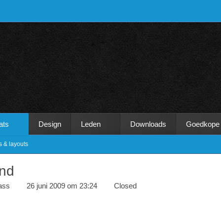
ats
Design
Leden
Downloads
Goedkope
s & layouts
nd
ass
26 juni 2009 om 23:24
Closed