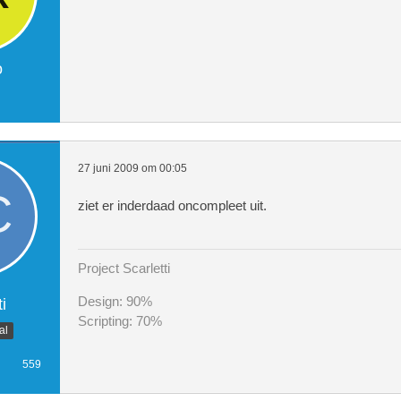
o
27 juni 2009 om 00:05
ziet er inderdaad oncompleet uit.
Project Scarletti
Design: 90%
i
Scripting: 70%
al
559