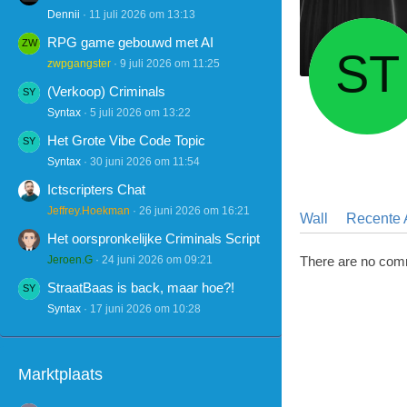
Dennii
11 juli 2026 om 13:13
RPG game gebouwd met AI
zwpgangster
9 juli 2026 om 11:25
(Verkoop) Criminals
Syntax
5 juli 2026 om 13:22
Het Grote Vibe Code Topic
Syntax
30 juni 2026 om 11:54
Ictscripters Chat
Jeffrey.Hoekman
26 juni 2026 om 16:21
Wall
Recente A
Het oorspronkelijke Criminals Script
Jeroen.G
24 juni 2026 om 09:21
There are no com
StraatBaas is back, maar hoe?!
Syntax
17 juni 2026 om 10:28
Marktplaats