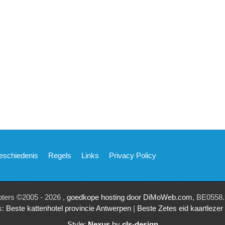
eschiedenis
Regels
Links
Privacy Policy
pters ©2005 - 2026 ,
goedkope hosting door DiMoWeb.com
, BE0558.
s:
Beste kattenhotel provincie Antwerpen
|
Beste Zetes eid kaartleze
Style:
Nexus
by
cls-design