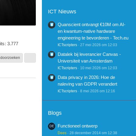
ICT Nieuws
Quanscient ontvangt €10M om AI-
en kwantum-native hardware
engineering te bevorderen - Tech.eu
its
3.777
ICTscripters
27 mei 2026 om 12:03
Datalek bij leverancier Canvas -
 doorzoeken
Universiteit van Amsterdam
ICTscripters
10 mei 2026 om 12:03
Data privacy in 2026: Hoe de
naleving van GDPR verandert
ICTscripters
8 mei 2026 om 12:16
Blogs
Functioneel ontwerp
Dees
28 december 2014 om 12:38