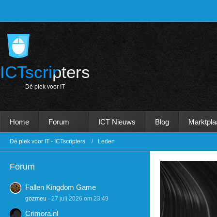
ICTscripters
D
é
p
l
e
k
v
o
o
r
I
T
Home
Forum
ICT Nieuws
Blog
Marktpla
Dé plek voor IT - ICTscripters
Leden
Forum
Fallen Kingdom Game
gozmeu
27 juli 2026 om 23:49
Crimora.nl