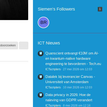
Siemen’s Followers
1
ICT Nieuws
 doorzoeken
Quanscient ontvangt €10M om AI-
en kwantum-native hardware
engineering te bevorderen - Tech.eu
ICTscripters
27 mei 2026 om 12:03
Datalek bij leverancier Canvas -
Universiteit van Amsterdam
ICTscripters
10 mei 2026 om 12:03
Data privacy in 2026: Hoe de
naleving van GDPR verandert
ICTscripters
8 mei 2026 om 12:16