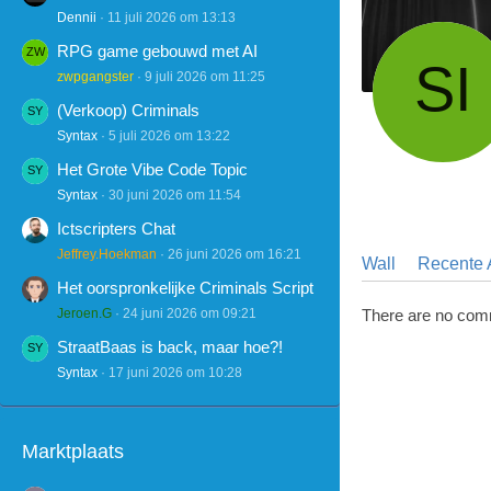
Dennii
11 juli 2026 om 13:13
RPG game gebouwd met AI
zwpgangster
9 juli 2026 om 11:25
(Verkoop) Criminals
Syntax
5 juli 2026 om 13:22
Het Grote Vibe Code Topic
Syntax
30 juni 2026 om 11:54
Ictscripters Chat
Jeffrey.Hoekman
26 juni 2026 om 16:21
Wall
Recente A
Het oorspronkelijke Criminals Script
Jeroen.G
24 juni 2026 om 09:21
There are no com
StraatBaas is back, maar hoe?!
Syntax
17 juni 2026 om 10:28
Marktplaats