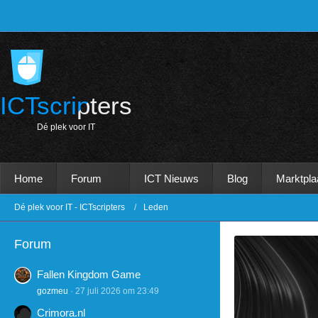
ICTscripters
D
é
p
l
e
k
v
o
o
r
I
T
Home
Forum
ICT Nieuws
Blog
Marktpla
Dé plek voor IT - ICTscripters
Leden
Forum
Fallen Kingdom Game
gozmeu
27 juli 2026 om 23:49
Crimora.nl