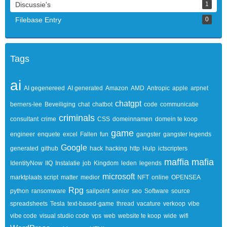
Discussie's
1
Filebase Entry
0
Tags
ai
AI gegenereed
AI generated
Amazon
AMD
Antropic
apple
arpnet
chatgpt
berners-lee
Beveiliging
chat
chatbot
code
communicatie
criminals
consultant
crime
CSS
domeinnamen
domein te koop
game
engineer
enquete
excel
Fallen
fun
gangster
gangster legends
Google
generated
github
hack
hacking
http
Hulp
ictscripters
maffia
mafia
IdentityNow
IIQ
Instalatie
job
Kingdom
leden
legends
microsoft
marktplaats script
matter
medior
NFT
online
OPENSEA
Rpg
python
ransomware
sailpoint
senior
seo
Software
source
spreadsheets
Tesla
text-based-game
thread
vacature
verkoop
vibe
vibe code
visual studio code
vps
web
website te koop
wide
wifi