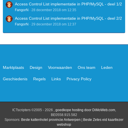
Access Control List implementatie in PHP/MySQL - deel 1/2
FangorN
28 december 2018 om 12:35
Access Control List implementatie in PHP/MySQL - deel 2/2
FangorN
29 december 2018 om 12:37
Marktplaats
Design
Voorwaarden
Ons team
Leden
Geschiedenis
Regels
Links
Privacy Policy
ICTscripters ©2005 - 2026 ,
goedkope hosting door DiMoWeb.com
,
BE0558.915.582
Sponsors:
Beste kattenhotel provincie Antwerpen
|
Beste Zetes eid kaartlezer
webshop