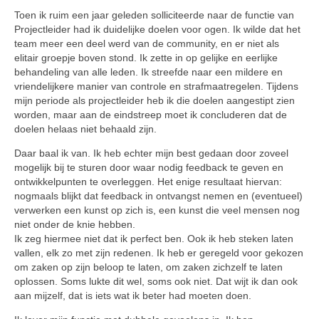
Toen ik ruim een jaar geleden solliciteerde naar de functie van
Projectleider had ik duidelijke doelen voor ogen. Ik wilde dat het
team meer een deel werd van de community, en er niet als
elitair groepje boven stond. Ik zette in op gelijke en eerlijke
behandeling van alle leden. Ik streefde naar een mildere en
vriendelijkere manier van controle en strafmaatregelen. Tijdens
mijn periode als projectleider heb ik die doelen aangestipt zien
worden, maar aan de eindstreep moet ik concluderen dat de
doelen helaas niet behaald zijn.
Daar baal ik van. Ik heb echter mijn best gedaan door zoveel
mogelijk bij te sturen door waar nodig feedback te geven en
ontwikkelpunten te overleggen. Het enige resultaat hiervan:
nogmaals blijkt dat feedback in ontvangst nemen en (eventueel)
verwerken een kunst op zich is, een kunst die veel mensen nog
niet onder de knie hebben.
Ik zeg hiermee niet dat ik perfect ben. Ook ik heb steken laten
vallen, elk zo met zijn redenen. Ik heb er geregeld voor gekozen
om zaken op zijn beloop te laten, om zaken zichzelf te laten
oplossen. Soms lukte dit wel, soms ook niet. Dat wijt ik dan ook
aan mijzelf, dat is iets wat ik beter had moeten doen.