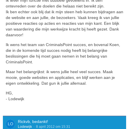
Ik lever mijn functie met dubbele gevoelens in. Ik ben
ontevreden over de doelen die helaas niet bereikt zijn.
Ik ben echter ook blij dat ik mijn steen heb kunnen bijdragen aan
de website en aan jullie, de bezoekers. Vaak kreeg ik van jullie
positieve reacties op acties en reacties van mijn kant. Een blijk
van waardering die mijn werkwijze kracht bij heeft gezet. Dank
daarvoor!
Ik wens het team van CriminalsPoint succes, en bovenal Koen,
die in de komende tijd succes nodig heeft bij belangrijke
beslissingen die hij moet gaan nemen in het belang van
CriminalsPoint.
Maar het belangrijkst: ik wens jullie heel veel succes. Maak
mooie, goede websites en applicaties, en blijf werken aan je
eigen ontwikkeling. Dat gun ik jullie allemaal.
HG,
- Lodewijk
Rickvb, bedankt!
Lodewijk
8 april 2012 om 15:31