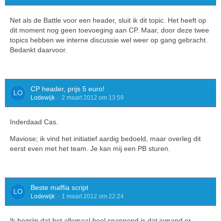
Net als de Battle voor een header, sluit ik dit topic. Het heeft op
dit moment nog geen toevoeging aan CP. Maar, door deze twee
topics hebben we interne discussie wel weer op gang gebracht.
Bedankt daarvoor.
CP header, prijs 5 euro!
Lodewijk
2 maart 2012 om 13:59
Inderdaad Cas.
Maviose; ik vind het initiatief aardig bedoeld, maar overleg dit
eerst even met het team. Je kan mij een PB sturen.
Beste maffia script
Lodewijk
1 maart 2012 om 22:24
Ik begrijp dat het allemaal heel spannend is dat iemand er