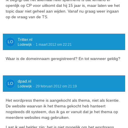
openlijk op CP voor uitkomt dat hij 15 jaar is, maar laten we het
topic daar niet geheel aan wijden. Vanaf nu graag weer ingaan
op de vraag van de TS.
Tritter.nl
Lodewijk
1 maart 2012 om 22:21
Waar is de domeinnaam geregistreerd? En tot wanneer geldig?
dpad.nl
Lodewijk
29 februari 2012 om 21:19
Het wordpress theme is aangekocht als thema, niet als licentie.
De website waarvan ik het thema gekocht heb hanteert
nogsteeds dit systeem, dus ik ga er vanuit dat je het thema op
meerdere websites mag gebruiken.
Laat ik wel helder zijn: het is niet mogelijk om het wordpress