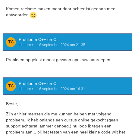
Komen reclame maken maar daar achter ist gedaan mee
antwoorden
Probleem C++ en CL
tcbhome
18 september 2024 om 21:35
Probleem opgelost moest gewoon opnieuw aanroepen.
Probleem C++ en CL
tcbhome
16 september 2024 om 16:31
Beste,
Zijn er hier mensen die me kunnen helpen met volgend
probleem. Ik heb onlangs een cursus online gekocht (geen
support achteraf jammer genoeg.) nu loop ik tegen een
probleem aan... bij het testen van een heel kleine code wilt het