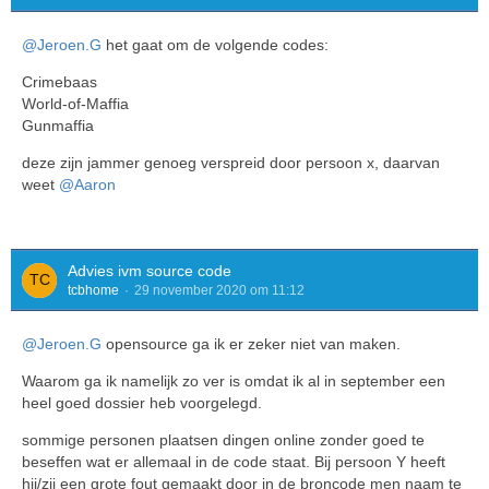
@Jeroen.G
het gaat om de volgende codes:
Crimebaas
World-of-Maffia
Gunmaffia
deze zijn jammer genoeg verspreid door persoon x, daarvan
weet
@Aaron
Advies ivm source code
tcbhome
29 november 2020 om 11:12
@Jeroen.G
opensource ga ik er zeker niet van maken.
Waarom ga ik namelijk zo ver is omdat ik al in september een
heel goed dossier heb voorgelegd.
sommige personen plaatsen dingen online zonder goed te
beseffen wat er allemaal in de code staat. Bij persoon Y heeft
hij/zij een grote fout gemaakt door in de broncode men naam te