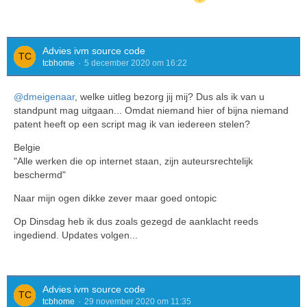
Advies ivm source code
tcbhome
5 december 2020 om 16:22
@dmeigenaar
, welke uitleg bezorg jij mij? Dus als ik van u
standpunt mag uitgaan... Omdat niemand hier of bijna niemand
patent heeft op een script mag ik van iedereen stelen?
Belgie
"Alle werken die op internet staan, zijn auteursrechtelijk
beschermd"
Naar mijn ogen dikke zever maar goed ontopic
Op Dinsdag heb ik dus zoals gezegd de aanklacht reeds
ingediend. Updates volgen...
Advies ivm source code
tcbhome
29 november 2020 om 11:35