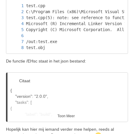
test.obj
De functie /EHsc staat in het json bestand:
Citaat
{
"version": "2.0.0",
"tasks": [
{
"label": "build",
Toon Meer
"type": "shell",
"command": "cl.exe",
Hopelijk kan hier mij iemand verder mee helpen, reeds al
"args": [