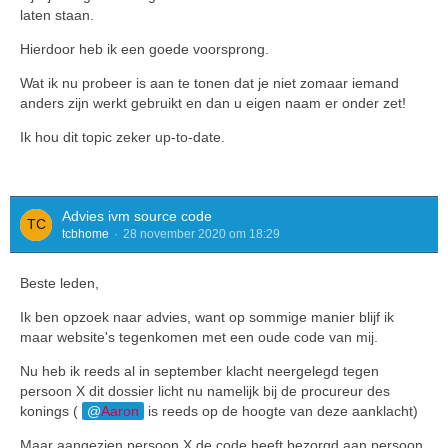
laten staan.
Hierdoor heb ik een goede voorsprong.
Wat ik nu probeer is aan te tonen dat je niet zomaar iemand
anders zijn werkt gebruikt en dan u eigen naam er onder zet!
Ik hou dit topic zeker up-to-date.
Advies ivm source code
tcbhome
28 november 2020 om 18:29
Beste leden,
Ik ben opzoek naar advies, want op sommige manier blijf ik
maar website's tegenkomen met een oude code van mij.
Nu heb ik reeds al in september klacht neergelegd tegen
persoon X dit dossier licht nu namelijk bij de procureur des
konings (
Aaron
is reeds op de hoogte van deze aanklacht)
Maar aangezien persoon X de code heeft bezorgd aan persoon