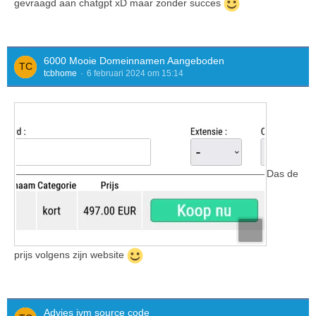
gevraagd aan chatgpt xD maar zonder succes
"/EHsc",
"/Zi",
"/Fe:${fileDirname}\\${fileBasenameNoExtension}.exe",
6000 Mooie Domeinnamen Aangeboden
"${file}"
tcbhome
6 februari 2024 om 15:14
],
"group": {
"kind": "build",
"isDefault": true
},
"problemMatcher": ["$msCompile"]
}
Das de
]
}
prijs volgens zijn website
Advies ivm source code