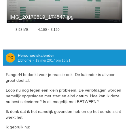
IMG_20170519_174547.jpg
3,98 MB
4.160 × 3.120
Personeelskalender
tcbhome
19 mei 2017 om 16:31
FangorN bedankt voor je reactie ook. De kalender is al voor
groot deel af.
Loop nu nog tegen een klein probleem. De verlofdagen worden
namelijk opgeslagen met start en eind datum. Hoe kan ik deze
nu best selecteren? Is dit mogelijk met BETWEEN?
Ik denk dat ik het namelijk gevonden heb en op het eerste zicht
werkt het.
ik gebruik nu: