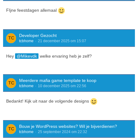
FIjne feestdagen allemaal
Developer Gezocht
tcbhome
21 december 2025 om 15:07
Hey
Mikevdk
welke ervaring heb je zelf?
Meerdere mafia game template te koop
tcbhome
10 december 2025 om 22:56
Bedankt! Kijk uit naar de volgende designs
Bouw je WordPress websites? Wil je bijverdienen?
tcbhome
25 september 2024 om 22:32