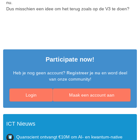
nu.
Dus misschien een idee om het terug zoals op de V3 te doen?
Participate now!
Heb je nog geen account?
Registreer je nu
en word deel
van onze community!
Login
Maak een account aan
ICT Nieuws
Quanscient ontvangt €10M om AI- en kwantum-native