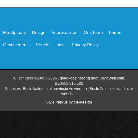
Marktplaats
Design
Voorwaarden
Ons team
Leden
Geschiedenis
Regels
Links
Privacy Policy
ICTscripters ©2005 - 2026 ,
goedkope hosting door DiMoWeb.com
,
BE0558.915.582
Sponsors:
Beste kattenhotel provincie Antwerpen
|
Beste Zetes eid kaartlezer
webshop
Style:
Nexus
by
cls-design