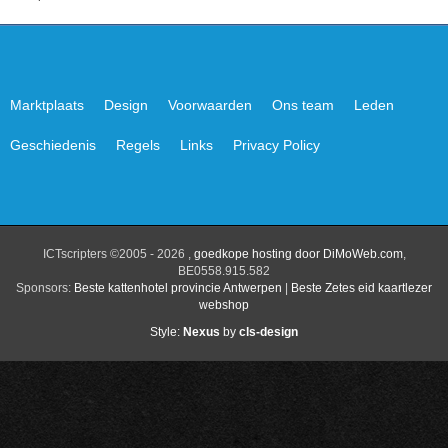
Marktplaats
Design
Voorwaarden
Ons team
Leden
Geschiedenis
Regels
Links
Privacy Policy
ICTscripters ©2005 - 2026 ,
goedkope hosting door DiMoWeb.com
,
BE0558.915.582
Sponsors:
Beste kattenhotel provincie Antwerpen
|
Beste Zetes eid kaartlezer
webshop
Style:
Nexus
by
cls-design